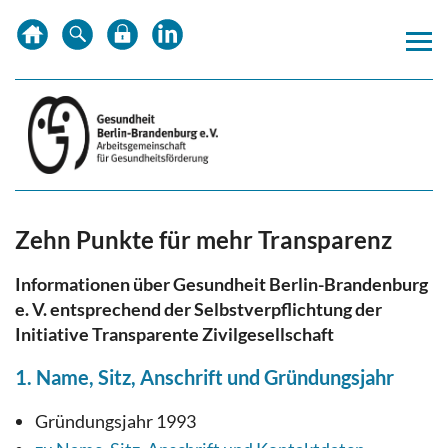
Zum
Zur
Zur
Inhalt
Hauptnavigation
Subnavigation
springen
springen
springen
Zehn Punkte für mehr Transparenz
Informationen über Gesundheit Berlin-Brandenburg
e. V. entsprechend der Selbstverpflichtung der
Initiative Transparente Zivilgesellschaft
1. Name, Sitz, Anschrift und Gründungsjahr
Gründungsjahr 1993