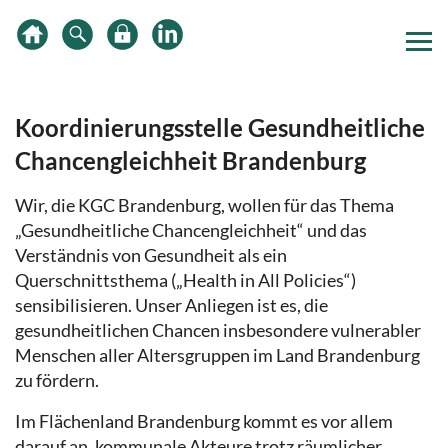
Zum
Zur
Zur
Inhalt
Hauptnavigation
Subnavigation
springen
springen
springen
Koordinierungsstelle Gesundheitliche
Chancengleichheit Brandenburg
Wir, die KGC Brandenburg, wollen für das Thema
„Gesundheitliche Chancengleichheit“ und das
Verständnis von Gesundheit als ein
Querschnittsthema („Health in All Policies“)
sensibilisieren. Unser Anliegen ist es, die
gesundheitlichen Chancen insbesondere vulnerabler
Menschen aller Altersgruppen im Land Brandenburg
zu fördern.
Im Flächenland Brandenburg kommt es vor allem
darauf an, kommunale Akteure trotz räumlicher