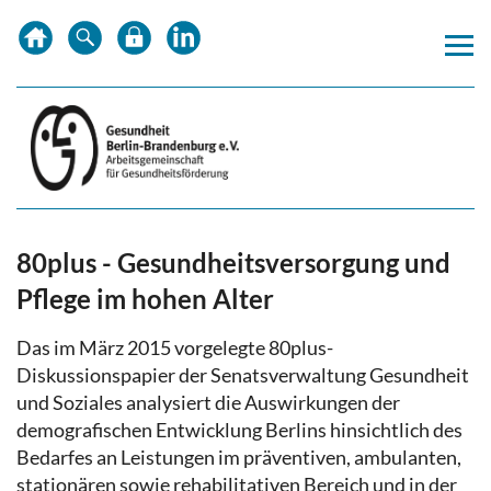
Zum
Zur
Zur
Inhalt
Hauptnavigation
Subnavigation
springen
springen
springen
80plus - Gesundheitsversorgung und
Pflege im hohen Alter
Das im März 2015 vorgelegte 80plus-
Diskussionspapier der Senatsverwaltung Gesundheit
und Soziales analysiert die Auswirkungen der
demografischen Entwicklung Berlins hinsichtlich des
Bedarfes an Leistungen im präventiven, ambulanten,
stationären sowie rehabilitativen Bereich und in der