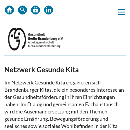
Zum
Zur
Zur
Inhalt
Hauptnavigation
Subnavigation
springen
springen
springen
Netzwerk Gesunde Kita
Im Netzwerk Gesunde Kita engagieren sich
Brandenburger Kitas, die ein besonderes Interesse an
der Gesundheitsförderung in ihren Einrichtungen
haben. Im Dialog und gemeinsamen Fachaustausch
wird die Auseinandersetzung mit den Themen
gesunde Ernährung, Bewegungsförderung und
seelisches sowie soziales Wohlbefinden in der Kita