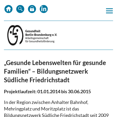
Zum
Zur
Zur
Inhalt
Hauptnavigation
Subnavigation
springen
springen
springen
„Gesunde Lebenswelten für gesunde
Familien“ – Bildungsnetzwerk
Südliche Friedrichstadt
Projektlaufzeit: 01.01.2014 bis 30.06.2015
In der Region zwischen Anhalter Bahnhof,
Mehringplatz und Moritzplatz ist das
Bildungsnetzwerk Südliche Friedrichstadt seit 2009