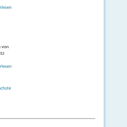
rlesen
n von
utz
rlesen
ächste