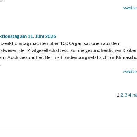
at:
»weite
tionstag am 11. Juni 2026
tzeaktionstag machten über 100 Organisationen aus dem
lwesen, der Zivilgesellschaft etc. auf die gesundheitlichen Risike
m. Auch Gesundheit Berlin-Brandenburg setzt sich für Klimasch
.
»weite
1
2
3
4
n