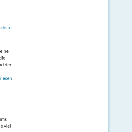
ächste
 eine
die
nd der
rlesen
iums
e viel