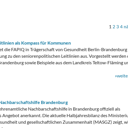
1
2
3
4
n
eitlinien als Kompass für Kommunen
et die FAPIQ in Trägerschaft von Gesundheit Berlin-Brandenburg
tung zu den seniorenpolitischen Leitlinien aus. Vorgestellt werden 
 Brandenburg sowie Beispiele aus dem Landkreis Teltow-Fläming u
»weite
 Nachbarschaftshilfe Brandenburg
 ehrenamtliche Nachbarschaftshilfe in Brandenburg offiziell als
s Angebot anerkannt. Die aktuelle Halbjahresbilanz des Minister
Gesundheit und gesellschaftlichen Zusammenhalt (MASGZ) zeigt, wi