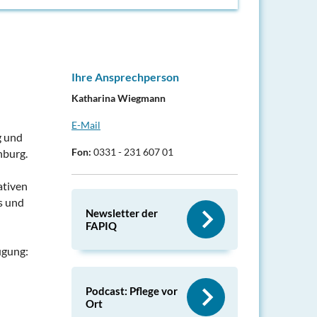
Ihre Ansprechperson
Katharina Wiegmann
E-Mail
g und
Fon:
0331 - 231 607 01
nburg.
ativen
s und
Newsletter der
FAPIQ
ügung:
Podcast: Pflege vor
Ort