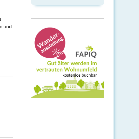
d
en und