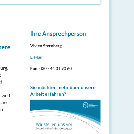
Ihre Ansprechperson
Vivien Sternberg
sere
E-Mail
urg.
Fon:
030 - 44 31 90 60
t
t,
Sie möchten mehr über unsere
.
Arbeit erfahren?
sweit
iche
zu