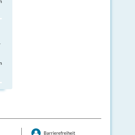
n
–
n
Barrierefreiheit