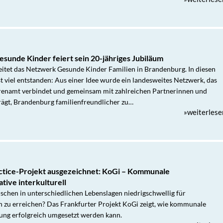
sunde Kinder feiert sein 20-jähriges Jubiläum
leitet das Netzwerk Gesunde Kinder Familien in Brandenburg. In diesen
t viel entstanden: Aus einer Idee wurde ein landesweites Netzwerk, das
hrenamt verbindet und gemeinsam mit zahlreichen Partnerinnen und
rägt, Brandenburg familienfreundlicher zu…
»weiterlese
tice-Projekt ausgezeichnet: KoGi – Kommunale
tive interkulturell
nschen in unterschiedlichen Lebenslagen niedrigschwellig für
zu erreichen? Das Frankfurter Projekt KoGi zeigt, wie kommunale
ung erfolgreich umgesetzt werden kann.