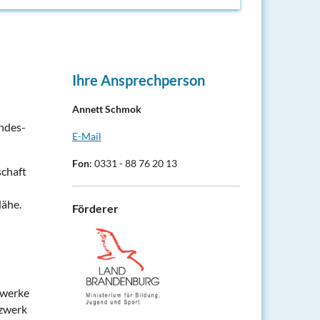
Ihre Ansprechperson
Annett Schmok
andes-
E-Mail
Fon
: 0331 - 88 76 20 13
schaft
Nähe.
Förderer
zwerke
tzwerk