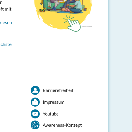
en
ft mit
rlesen
ächste
Barrierefreiheit
Impressum
Youtube
Awareness-Konzept