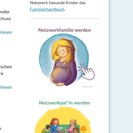
Netzwerk Gesunde Kinder das
Familienhandbuch
.
ender
schuss
rlesen
nschen
re
rlesen
m