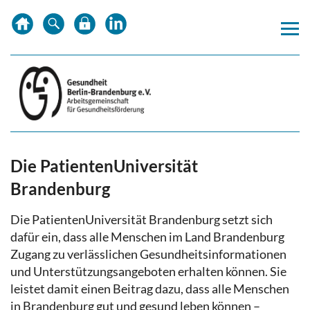
Zum
Zur
Zur
Inhalt
Hauptnavigation
Subnavigation
springen
springen
springen
Die PatientenUniversität
Brandenburg
Die PatientenUniversität Brandenburg setzt sich
dafür ein, dass alle Menschen im Land Brandenburg
Zugang zu verlässlichen Gesundheitsinformationen
und Unterstützungsangeboten erhalten können. Sie
leistet damit einen Beitrag dazu, dass alle Menschen
in Brandenburg gut und gesund leben können –