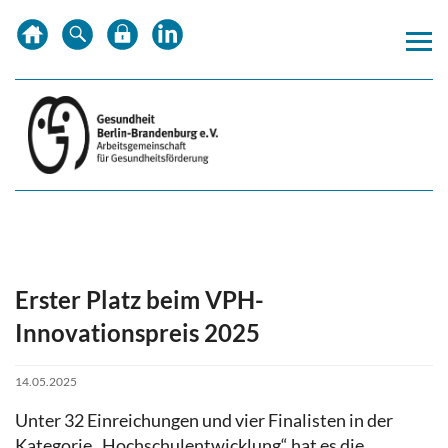
Zum
Zur
Inhalt
Hauptnavigation
springen
springen
Erster Platz beim VPH-
Innovationspreis 2025
14.05.2025
Unter 32 Einreichungen und vier Finalisten in der
Kategorie „Hochschulentwicklung“ hat es die