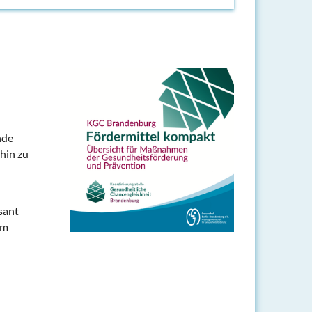
nde
hin zu
sant
em