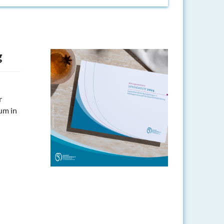
g
r
aum in