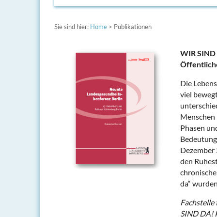
Sie sind hier:
Home
> Publikationen
WIR SIND 
Öffentlic
Die Lebens
viel bewegt
unterschied
Menschen b
Phasen und
Bedeutung.
Dezember 2
den Ruhesta
chronische
da“ wurden 
Fachstelle
SIND DA! P