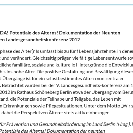
DA! Potentiale des Alterns! Dokumentation der Neunten
hen Landesgesundheitskonferenz 2012
phase des Alter(n)s umfasst bis zu fünf Lebensjahrzehnte, in dene
 und verändert. Gleichzeitig prägen vielfältige Lebensentwürfe s
liche familiäre, soziale und kulturelle Hintergründe die Entwicklu
is ins hohe Alter. Die positive Gestaltung und Bewältigung diese
 Übergänge ist für ein selbstbestimmtes Altern von zentraler
 Betrachtet wurden bei der 9. Landesgesundheits-konferenz am 1
012 im Rathaus Schöneberg Berlin etwa der Übergang vom Beruf
nd, die Potenziale der Teilhabe und Teilgabe, das Leben mit
n Erkrankungen sowie Pflegesituationen. Unter dem Motto „Wir 
dabei die Perspektiven Älterer stets aktiv einbezogen.
 für Prävention und Gesundheitsförderung im Land Berlin (Hrsg.),
otentiale des Alterns! Dokumentation der neunten