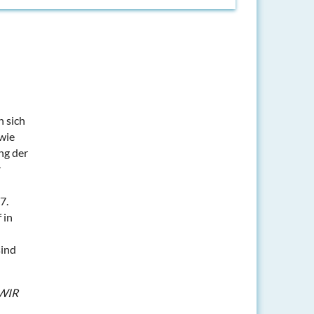
n sich
owie
ng der
r
7.
 in
sind
 WIR