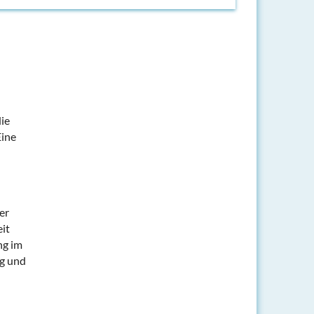
die
Eine
er
it
ng im
g und