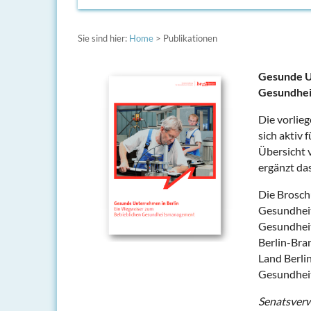
Sie sind hier:
Home
> Publikationen
Gesunde U
Gesundhe
Die vorlieg
sich aktiv 
Übersicht 
ergänzt da
Die Brosch
Gesundheit
Gesundheit
Berlin-Bra
Land Berli
Gesundheit
Senatsverw