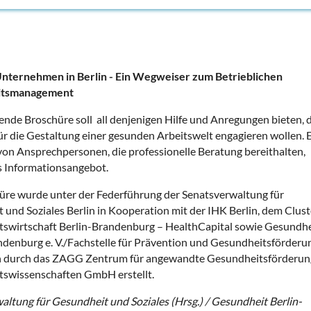
nternehmen in Berlin - Ein Wegweiser zum Betrieblichen
itsmanagement
ende Broschüre soll all denjenigen Hilfe und Anregungen bieten, 
für die Gestaltung einer gesunden Arbeitswelt engagieren wollen. 
von Ansprechpersonen, die professionelle Beratung bereithalten,
s Informationsangebot.
üre wurde unter der Federführung der Senatsverwaltung für
 und Soziales Berlin in Kooperation mit der IHK Berlin, dem Clust
swirtschaft Berlin-Brandenburg – HealthCapital sowie Gesundhe
ndenburg e. V./Fachstelle für Prävention und Gesundheitsförderu
n durch das ZAGG Zentrum für angewandte Gesundheitsförderun
swissenschaften GmbH erstellt.
altung für Gesundheit und Soziales (Hrsg.) / Gesundheit Berlin-