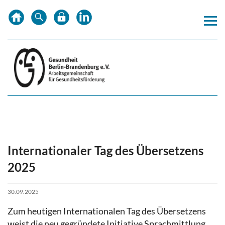
Zum
Zur
Inhalt
Hauptnavigation
springen
springen
Internationaler Tag des Übersetzens
2025
30.09.2025
Zum heutigen Internationalen Tag des Übersetzens
weist die neu gegründete Initiative Sprachmittlung