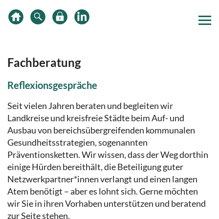
Zum
Zur
Zur
Inhalt
Hauptnavigation
Subnavigation
springen
springen
springen
Fachberatung
Reflexionsgespräche
Seit vielen Jahren beraten und begleiten wir
Landkreise und kreisfreie Städte beim Auf- und
Ausbau von bereichsübergreifenden kommunalen
Gesundheitsstrategien, sogenannten
Präventionsketten. Wir wissen, dass der Weg dorthin
einige Hürden bereithält, die Beteiligung guter
Netzwerkpartner*innen verlangt und einen langen
Atem benötigt – aber es lohnt sich. Gerne möchten
wir Sie in ihren Vorhaben unterstützen und beratend
zur Seite stehen.