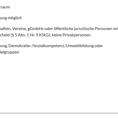
itraum
lung möglich
ften, Vereine, gGmbHs oder öffentliche jurustische Personen mi
cheid (§ 5 Abs. 1 Nr. 9 KStG); keine Privatpersonen
ldung, Demokratie-/Sozialkompetenz, Umweltbildung oder
Zielgruppen
g