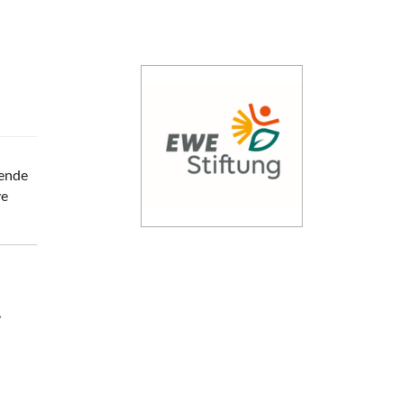
sende
ve
,