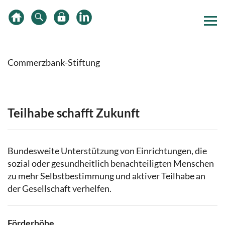
Zum
Zur
Zur
Inhalt
Hauptnavigation
Subnavigation
springen
springen
springen
Commerzbank-Stiftung
Teilhabe schafft Zukunft
Bundesweite Unterstützung von Einrichtungen, die
sozial oder gesundheitlich benachteiligten Menschen
zu mehr Selbstbestimmung und aktiver Teilhabe an
der Gesellschaft verhelfen.
Förderhöhe