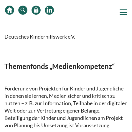
Zum
Zur
Zur
Inhalt
Hauptnavigation
Subnavigation
springen
springen
springen
Deutsches Kinderhilfswerk e.V.
Themenfonds „Medienkompetenz“
Förderung von Projekten für Kinder und Jugendliche,
in denen sie lernen, Medien sicher und kritisch zu
nutzen – z. B. zur Information, Teilhabe in der digitalen
Welt oder zur Vertretung eigener Belange.
Beteiligung der Kinder und Jugendlichen am Projekt
von Planung bis Umsetzung ist Voraussetzung.