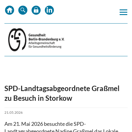
Zum
Zur
Inhalt
Hauptnavigation
springen
springen
SPD-Landtagsabgeordnete Graßmel
zu Besuch in Storkow
21.05.2026
Am 21. Mai 2026 besuchte die SPD-
Landtagsabgeordnete Nadine Graßmel das Lokale