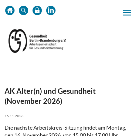
Zum
Zur
Zur
Inhalt
Hauptnavigation
Subnavigation
springen
springen
springen
AK Alter(n) und Gesundheit
(November 2026)
16.11.2026
Die nächste Arbeitskreis-Sitzung findet am Montag,
den 16. November 2026, von 15.00 bis 17.00 Uhr