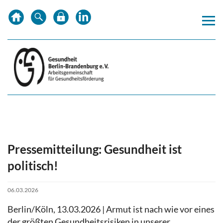
Zum
Zur
Zur
Inhalt
Hauptnavigation
Subnavigation
springen
springen
springen
Pressemitteilung: Gesundheit ist
politisch!
06.03.2026
Berlin/Köln, 13.03.2026 | Armut ist nach wie vor eines
der größten Gesundheitsrisiken in unserer