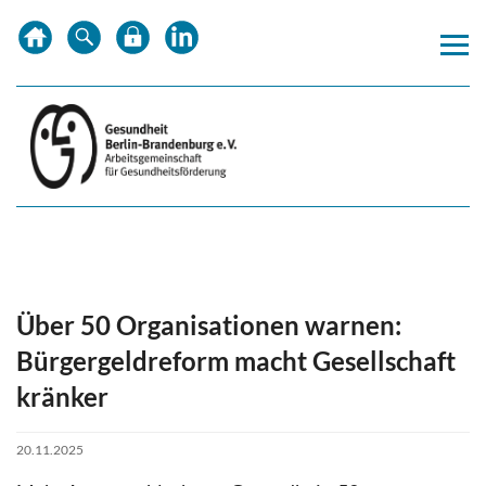
Zum
Zur
Zur
Inhalt
Hauptnavigation
Subnavigation
springen
springen
springen
Über 50 Organisationen warnen:
Bürgergeldreform macht Gesellschaft
kränker
20.11.2025