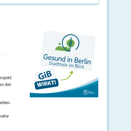
rojekt
un der
eilen.
snahe