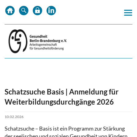
Zum
Zur
Zur
Inhalt
Hauptnavigation
Subnavigation
springen
springen
springen
Schatzsuche Basis | Anmeldung für
Weiterbildungsdurchgänge 2026
10.02.2026
Schatzsuche – Basis ist ein Programm zur Stärkung
der seelischen und sozialen Gesundheit von Kindern,