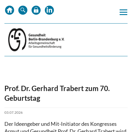
Zum
Zur
Zur
Inhalt
Hauptnavigation
Subnavigation
springen
springen
springen
Prof. Dr. Gerhard Trabert zum 70.
Geburtstag
03.07.2026
Der Ideengeber und Mit-Initiator des Kongresses
Armut und Gesundheit Prof. Dr. Gerhard Trabert wird