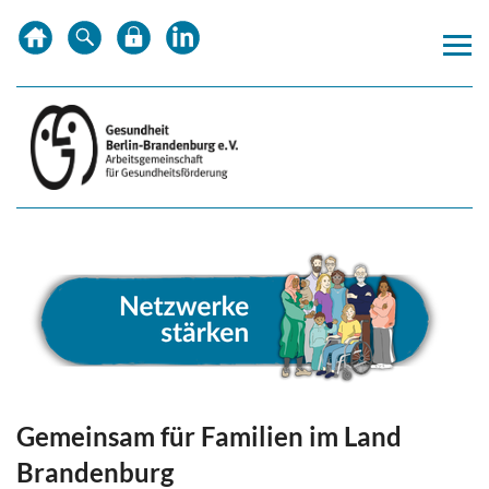
Zum
Zur
Zur
Inhalt
Hauptnavigation
Subnavigation
springen
springen
springen
Gemeinsam für Familien im Land
Brandenburg