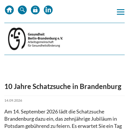
Zum
Zur
Zur
Inhalt
Hauptnavigation
Subnavigation
springen
springen
springen
10 Jahre Schatzsuche in Brandenburg
14.09.2026
Am 14. September 2026 lädt die Schatzsuche
Brandenburg dazu ein, das zehnjährige Jubiläum in
Potsdam gebührend zu feiern. Es erwartet Sie ein Tag