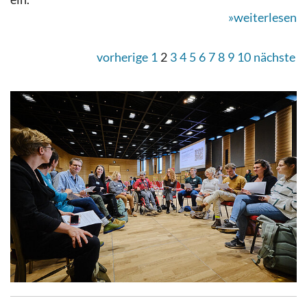
»weiterlesen
vorherige
1
2
3
4
5
6
7
8
9
10
nächste