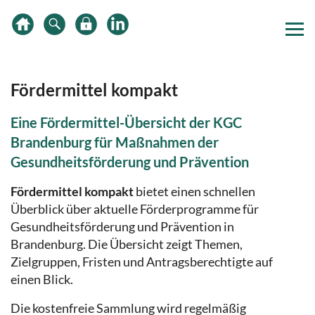
Zum
Zur
Zur
Inhalt
Hauptnavigation
Subnavigation
springen
springen
springen
Fördermittel kompakt
Eine Fördermittel-Übersicht der KGC
Brandenburg für Maßnahmen der
Gesundheitsförderung und Prävention
Fördermittel kompakt
bietet einen schnellen
Überblick über aktuelle Förderprogramme für
Gesundheitsförderung und Prävention in
Brandenburg. Die Übersicht zeigt Themen,
Zielgruppen, Fristen und Antragsberechtigte auf
einen Blick.
Die kostenfreie Sammlung wird regelmäßig