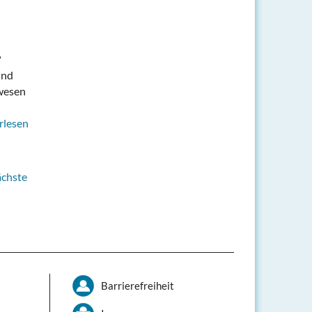
?
und
swesen
rlesen
ächste
Barrierefreiheit