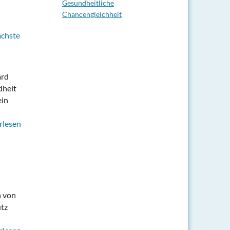
Gesundheitliche
Chancengleichheit
ächste
ard
dheit
ein
rlesen
n von
utz