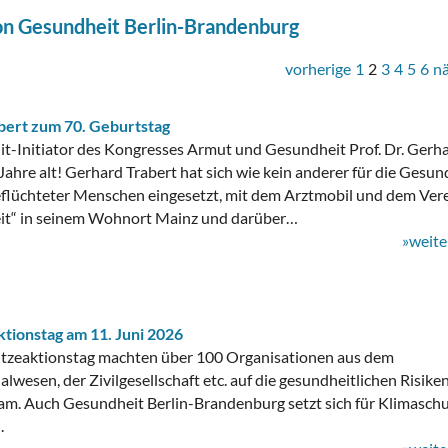
on Gesundheit Berlin-Brandenburg
vorherige
1
2
3
4
5
6
n
abert zum 70. Geburtstag
t-Initiator des Kongresses Armut und Gesundheit Prof. Dr. Gerh
Jahre alt! Gerhard Trabert hat sich wie kein anderer für die Gesun
flüchteter Menschen eingesetzt, mit dem Arztmobil und dem Ver
t“ in seinem Wohnort Mainz und darüber…
»weite
tionstag am 11. Juni 2026
tzeaktionstag machten über 100 Organisationen aus dem
lwesen, der Zivilgesellschaft etc. auf die gesundheitlichen Risike
m. Auch Gesundheit Berlin-Brandenburg setzt sich für Klimasch
.