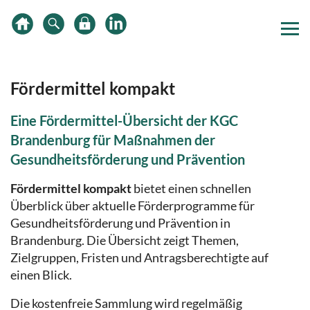
Zum
Zur
Zur
Inhalt
Hauptnavigation
Subnavigation
springen
springen
springen
Fördermittel kompakt
Eine Fördermittel-Übersicht der KGC
Brandenburg für Maßnahmen der
Gesundheitsförderung und Prävention
Fördermittel kompakt
bietet einen schnellen
Überblick über aktuelle Förderprogramme für
Gesundheitsförderung und Prävention in
Brandenburg. Die Übersicht zeigt Themen,
Zielgruppen, Fristen und Antragsberechtigte auf
einen Blick.
Die kostenfreie Sammlung wird regelmäßig